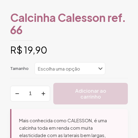
Calcinha Calesson ref.
66
R$
19,90
Tamanho
Calcinha
Adicionar ao
Calesson
carrinho
ref.
66
quantidade
Mais conhecida como CALESSON, é uma
calcinha toda em renda com muita
elasticidade com as laterais bem largas,