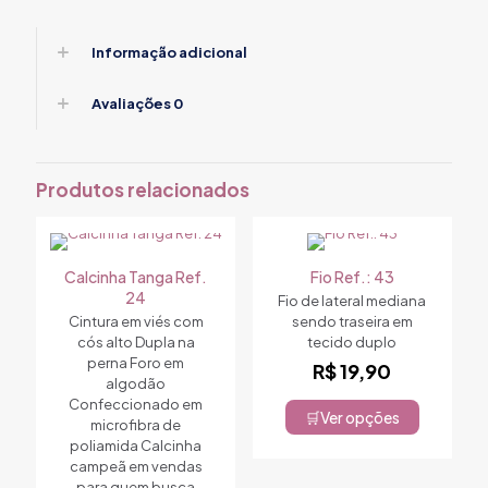
Informação adicional
Avaliações
0
Produtos relacionados
Calcinha Tanga Ref.
Fio Ref.: 43
24
Fio de lateral mediana
Cintura em viés com
sendo traseira em
cós alto Dupla na
tecido duplo
perna Foro em
R$
19,90
algodão
Confeccionado em
Ver opções
microfibra de
Este
poliamida Calcinha
produto
campeã em vendas
tem
para quem busca
várias