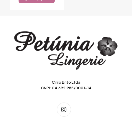
Este
produto
tem
várias
variantes.
As
opções
podem
ser
escolhidas
na
página
do
produto
Cirilo Brito Ltda
CNPJ: 04.692.985/0001-14