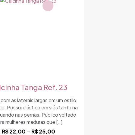
variantes.
As
opções
podem
ser
escolhidas
na
página
do
produto
lcinha Tanga Ref. 23
 com as laterais largas em um estilo
co. Possui elástico em viés tanto na
quando nas pernas. Publico voltado
ra mulheres maduras que
[…]
Faixa
R$
22,00
–
R$
25,00