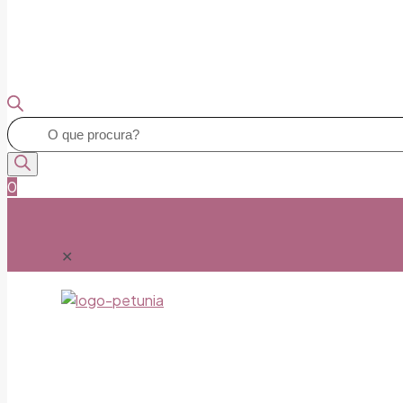
Pesquisar
produtos
0
✕