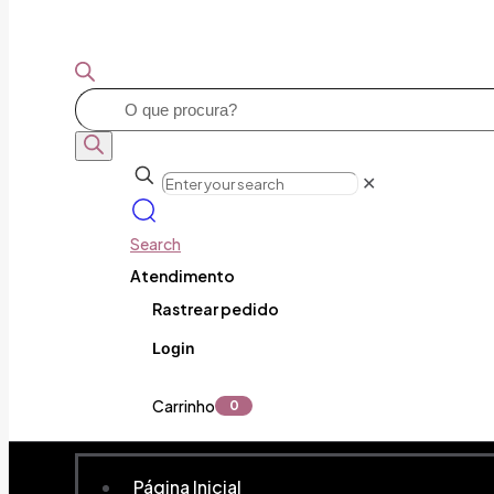
Pesquisar
produtos
✕
Search
Atendimento
Rastrear pedido
Login
Carrinho
0
Página Inicial