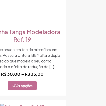
nha Tanga Modeladora
Ref. 19
cionada em tecido microfibra em
. Possui a cintura BEM alta e dupla
ecido que modela o seu corpo.
ndo o efeito de redução de
[…]
Faixa
R$
30,00
–
R$
35,00
de
preço:
Ver opções
Este
R$ 30,00
produto
através
tem
R$ 35,00
várias