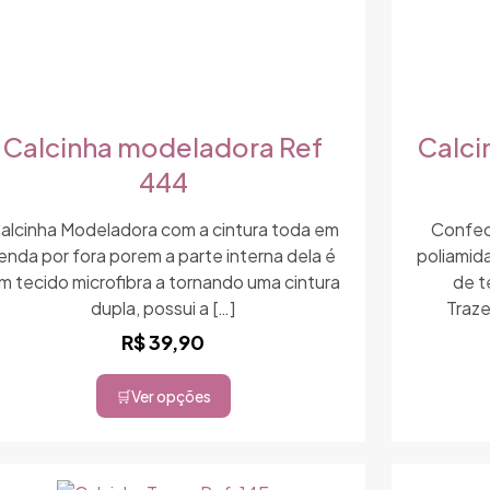
Calcinha modeladora Ref
Calci
444
alcinha Modeladora com a cintura toda em
Confec
enda por fora porem a parte interna dela é
poliamida
m tecido microfibra a tornando uma cintura
de t
dupla, possui a
[…]
Traze
R$
39,90
Ver opções
Este
produto
tem
várias