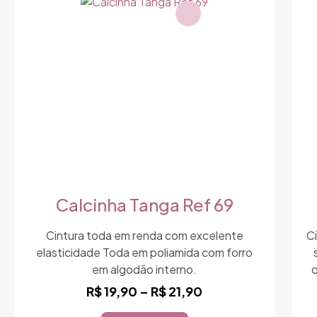
variantes.
As
opções
podem
ser
escolhidas
na
página
do
produto
Calcinha Tanga Ref 69
Cintura toda em renda com excelente
Ci
elasticidade Toda em poliamida com forro
em algodão interno.
Faixa
R$
19,90
–
R$
21,90
de