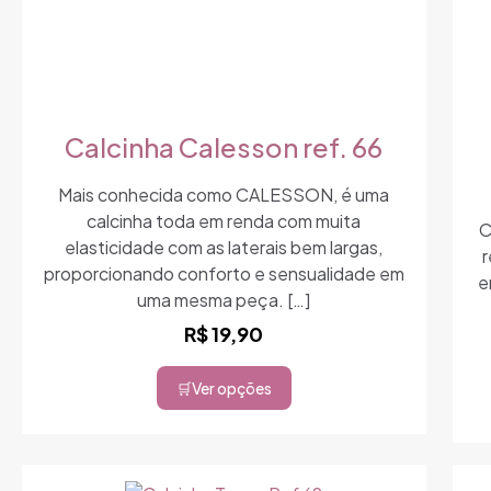
Calcinha Calesson ref. 66
Mais conhecida como CALESSON, é uma
calcinha toda em renda com muita
C
elasticidade com as laterais bem largas,
r
proporcionando conforto e sensualidade em
e
uma mesma peça.
[…]
R$
19,90
Ver opções
Este
produto
tem
várias