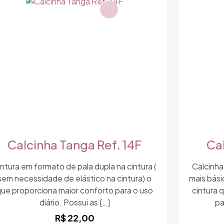
variantes.
As
opções
podem
ser
escolhidas
na
página
do
produto
Calcinha Tanga Ref. 14F
Ca
ntura em formato de pala dupla na cintura (
Calcinha
sem necessidade de elástico na cintura) o
mais bási
que proporciona maior conforto para o uso
cintura 
diário. Possui as
[…]
pa
R$
22,00