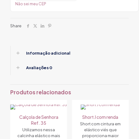
Não sei meu CEP
Share
Informação adicional
Avaliações
0
Produtos relacionados
Calçola de Senhora
Short J com renda
Ref. 35
Short com cintura em
Utilizamos nessa
elástico viés que
calcinha elástico mais
proporciona maior