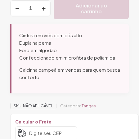
através
Calcinha
Adicionar ao
R$ 30,
Tanga
carrinho
Ref.
24
quantidade
Cintura em viés com cós alto
Dupla na perna
Foro em algodão
Confeccionado em microfibra de poliamida
Calcinha campeã em vendas para quem busca
conforto
SKU:
NÃO APLICÁVEL
Categoria:
Tangas
Calcular o Frete