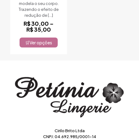
modela o seu corpo.
produto
Trazendo o efeito de
redução de
[…]
R$
30,00
–
Faixa
R$
35,00
de
preço:
Ver opções
Este
R$ 30,00
produto
através
tem
R$ 35,00
várias
variantes.
As
opções
podem
ser
escolhidas
na
página
do
produto
Cirilo Brito Ltda
CNPJ: 04.692.985/0001-14