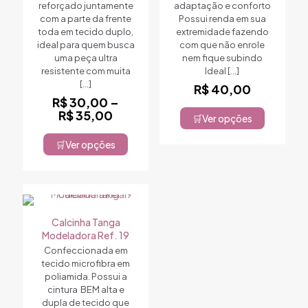
reforçado juntamente
adaptação e conforto
com a parte da frente
Possui renda em sua
toda em tecido duplo,
extremidade fazendo
ideal para quem busca
com que não enrole
uma peça ultra
nem fique subindo
resistente com muita
Ideal
[…]
[…]
R$
40,00
R$
30,00
–
Faixa
R$
35,00
Ver opções
Este
de
produto
preço:
Ver opções
Este
tem
R$ 30,00
produto
várias
através
tem
variantes.
R$ 35,00
várias
As
variantes.
opções
As
podem
Calcinha Tanga
opções
ser
Modeladora Ref. 19
podem
escolhidas
Confeccionada em
ser
na
tecido microfibra em
escolhidas
página
poliamida. Possui a
na
do
cintura BEM alta e
página
produto
dupla de tecido que
do