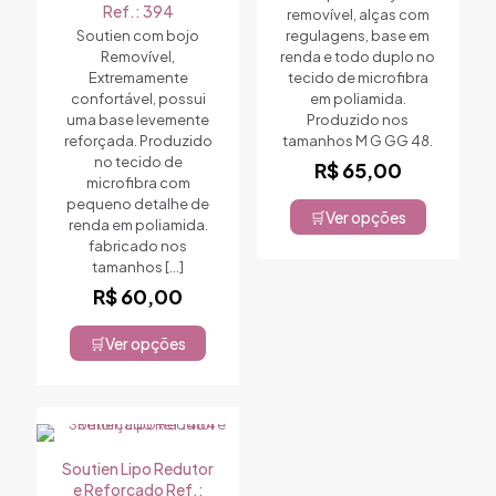
Ref.: 394
removível, alças com
Soutien com bojo
regulagens, base em
Removível,
renda e todo duplo no
Extremamente
tecido de microfibra
confortável, possui
em poliamida.
uma base levemente
Produzido nos
reforçada. Produzido
tamanhos M G GG 48.
no tecido de
R$
65,00
microfibra com
pequeno detalhe de
Ver opções
renda em poliamida.
Este
fabricado nos
produto
tamanhos
[…]
tem
várias
R$
60,00
variantes.
As
Ver opções
Este
opções
produto
podem
tem
ser
várias
escolhidas
variantes.
na
As
página
Soutien Lipo Redutor
opções
do
e Reforçado Ref.: