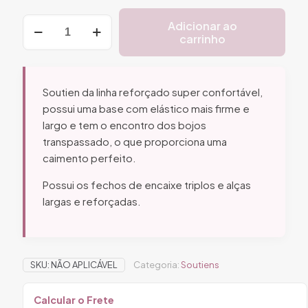
através
Soutien
Adicionar ao
R$ 79,90
Reforçado
carrinho
Ref.
393
(transpassado)
quantidade
Soutien da linha reforçado super confortável,
possui uma base com elástico mais firme e
largo e tem o encontro dos bojos
transpassado, o que proporciona uma
caimento perfeito.
Possui os fechos de encaixe triplos e alças
largas e reforçadas.
SKU:
NÃO APLICÁVEL
Categoria:
Soutiens
Calcular o Frete