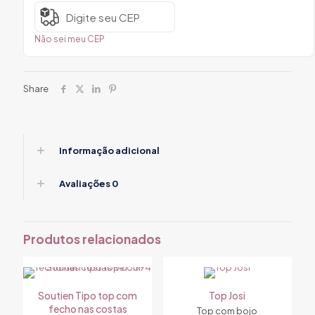
Não sei meu CEP
Share
Informação adicional
Avaliações
0
Produtos relacionados
Soutien Tipo top com
Top Josi
fecho nas costas
Top com bojo