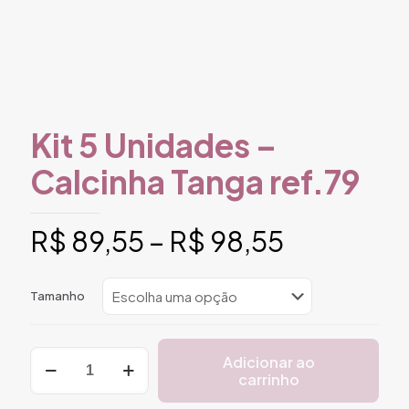
Kit 5 Unidades –
Calcinha Tanga ref.79
Faixa
R$
89,55
–
R$
98,55
de
preço:
Tamanho
R$ 89,55
através
Kit
Adicionar ao
R$ 98,55
5
carrinho
Unidades
-