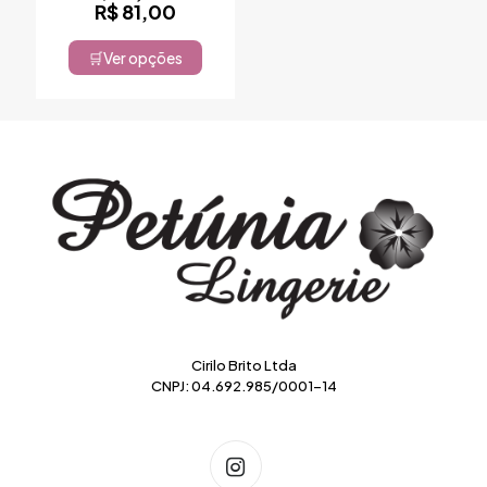
Faixa
R$
81,00
de
preço:
Ver opções
Este
R$ 67,50
produto
através
tem
R$ 81,00
várias
variantes.
As
opções
podem
ser
escolhidas
na
página
do
produto
Cirilo Brito Ltda
CNPJ: 04.692.985/0001-14