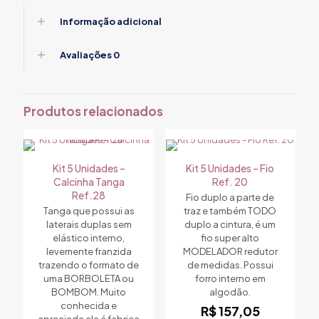
Informação adicional
Avaliações
0
Produtos relacionados
Kit 5 Unidades –
Kit 5 Unidades – Fio
Calcinha Tanga
Ref. 20
Ref.28
Fio duplo a parte de
Tanga que possui as
traz e também TODO
laterais duplas sem
duplo a cintura, é um
elástico interno,
fio super alto
levemente franzida
MODELADOR redutor
trazendo o formato de
de medidas. Possui
uma BORBOLETA ou
forro interno em
BOMBOM. Muito
algodão.
conhecida e
R$
157,05
apreciada ela é fabrica