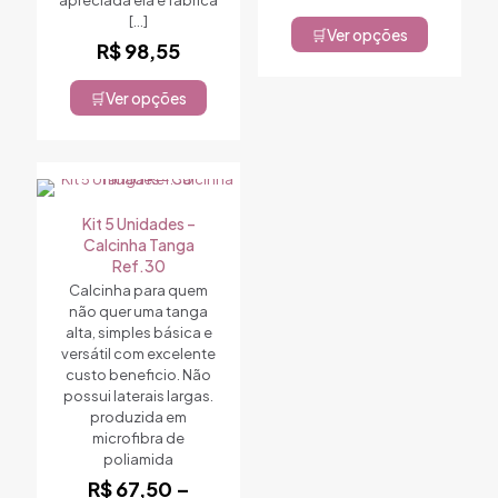
[…]
Ver opções
Este
R$
98,55
produto
tem
Ver opções
Este
várias
produto
variantes.
tem
As
várias
opções
variantes.
podem
As
ser
Kit 5 Unidades –
opções
escolhidas
Calcinha Tanga
podem
na
Ref.30
ser
página
Calcinha para quem
escolhidas
do
não quer uma tanga
na
produto
alta, simples básica e
página
versátil com excelente
do
custo beneficio. Não
produto
possui laterais largas.
produzida em
microfibra de
poliamida
R$
67,50
–