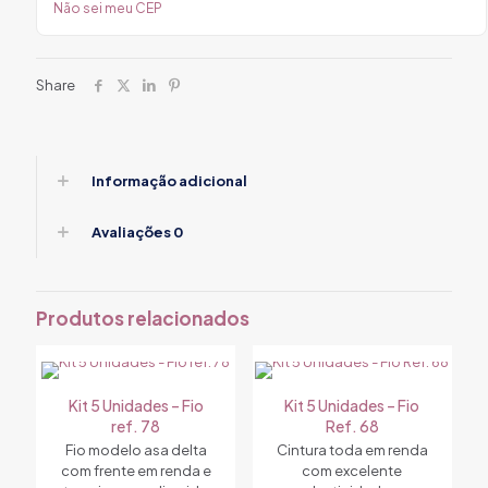
Não sei meu CEP
Share
Informação adicional
Avaliações
0
Produtos relacionados
Kit 5 Unidades – Fio
Kit 5 Unidades – Fio
ref. 78
Ref. 68
Fio modelo asa delta
Cintura toda em renda
com frente em renda e
com excelente