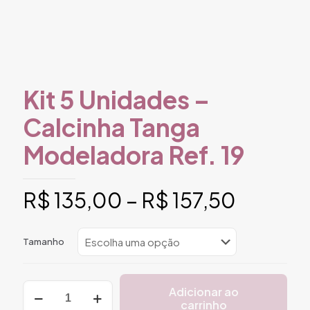
Kit 5 Unidades –
Calcinha Tanga
Modeladora Ref. 19
Faixa
R$
135,00
–
R$
157,50
de
preço:
Tamanho
R$ 135
através
Kit
Adicionar ao
R$ 157,
5
carrinho