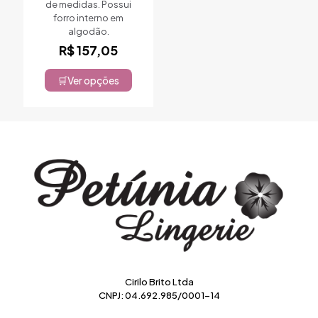
de medidas. Possui
produto
forro interno em
algodão.
R$
157,05
Ver opções
Este
produto
tem
várias
variantes.
As
opções
podem
ser
escolhidas
na
página
do
produto
Cirilo Brito Ltda
CNPJ: 04.692.985/0001-14