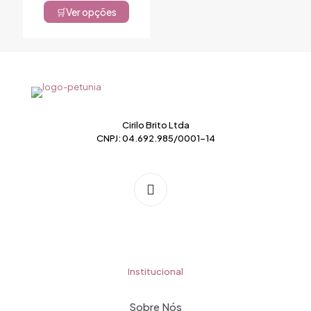
Ver opções
Este
produto
tem
várias
variantes.
As
opções
podem
ser
Cirilo Brito Ltda
escolhidas
CNPJ: 04.692.985/0001-14
na
página
do
produto
Institucional
Sobre Nós