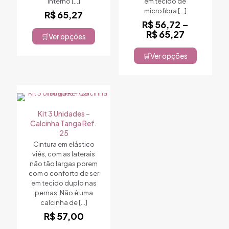
interno
[…]
em tecido de
microfibra
[…]
R$
65,27
R$
56,72
–
Faixa
R$
65,27
Ver opções
Este
de
produto
preço:
Ver opções
tem
Este
R$ 56,72
várias
produto
através
variantes.
tem
R$ 65,27
As
várias
opções
variantes.
podem
As
Kit 3 Unidades –
ser
opções
Calcinha Tanga Ref.
escolhidas
podem
25
na
ser
Cintura em elástico
página
escolhidas
viés, com as laterais
do
na
não tão largas porem
produto
página
com o conforto de ser
do
em tecido duplo nas
produto
pernas. Não é uma
calcinha de
[…]
R$
57,00