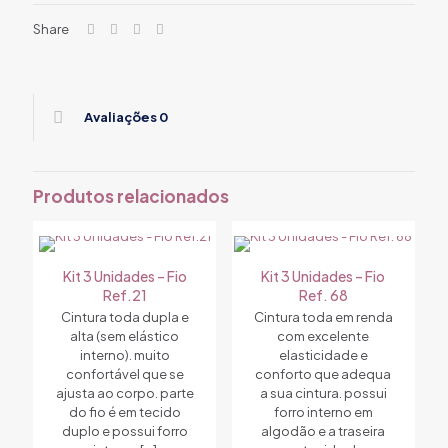
Share
Avaliações
0
Produtos relacionados
Kit 3 Unidades – Fio
Kit 3 Unidades – Fio
Ref.21
Ref. 68
Cintura toda dupla e
Cintura toda em renda
alta (sem elástico
com excelente
interno). muito
elasticidade e
confortável que se
conforto que adequa
ajusta ao corpo. parte
a sua cintura. possui
do fio é em tecido
forro interno em
duplo e possui forro
algodão e a traseira